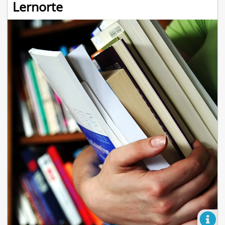
Lernorte
allgäu und
und beruflichen Bildung gibt es eine derart 
sten
Vielzahl an Möglichkeiten und Angeboten, da
gendarbeit,
fundierte Beratung sehr hilfreich sein kann. 
ommunale
Seite haben wir für Sie die Beratungsangebot
ten und
unserer Region zusammengetragen. Diese r
ung.
schulischen Anliegen, über Angebote der Be
Studienorientierung bis hin zu Weiterbildun
Wiedereinstieg.
mehr erfahren