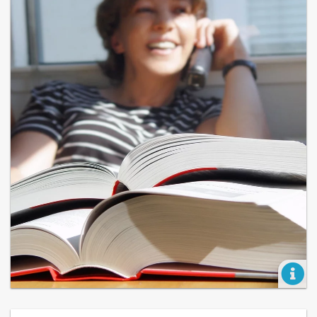
ichen
Ob Schullaufbahn, Berufsorientierung, Ausbi
er und
Weiterbildung oder Wiedereinstieg: In der s