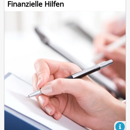
Finanzielle Hilfen
Jugendliche gibt es dabei im Landkreis Unter
in der Stadt Memmingen die unterschiedlich
Möglichkeiten: Zahlreiche Anbieter in der Ju
Jugendverbände, Jugendzentren und die k
Jugendpflege bieten eine Vielzahl an Aktivitä
Angeboten der außerschulischen Jugendbild
mehr erfahren